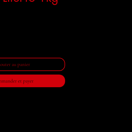
outer au panier
mander et payer