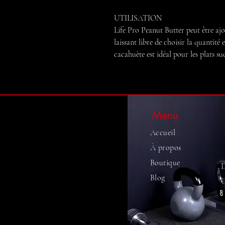
UTILISATION
Life Pro Peanut Butter peut être ajo
laissant libre de choisir la quantité e
cacahuète est idéal pour les plats suc
Menu
Accueil
À propos
​Boutique
D
Blog
C