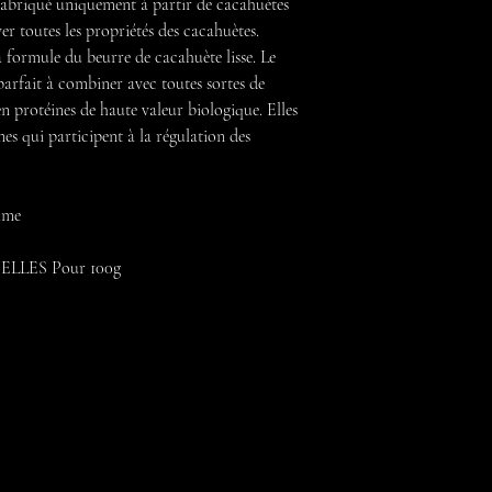
fabriqué uniquement à partir de cacahuètes
ver toutes les propriétés des cacahuètes.
la formule du beurre de cacahuète lisse. Le
parfait à combiner avec toutes sortes de
en protéines de haute valeur biologique. Elles
nes qui participent à la régulation des
alme
LES Pour 100g