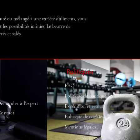
uté ou mélangé à une variété d'aliments, vous
t les possibilités infinies. Le beurre de
rés et salés.
Politiques
FAQ
Politique de boutique
emander à l'expert
Expédition et retours
ontact
Politique de cookies
Mentions légales