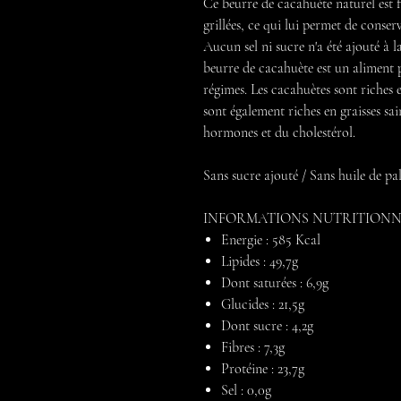
Ce beurre de cacahuète naturel est 
grillées, ce qui lui permet de conser
Aucun sel ni sucre n'a été ajouté à 
beurre de cacahuète est un aliment 
régimes. Les cacahuètes sont riches 
sont également riches en graisses sai
hormones et du cholestérol.
Sans sucre ajouté / Sans huile de p
INFORMATIONS NUTRITIONNEL
Energie : 585 Kcal
Lipides : 49,7g
Dont saturées : 6,9g
Glucides : 21,5g
Dont sucre : 4,2g
Fibres : 7,3g
Protéine : 23,7g
Sel : 0,0g