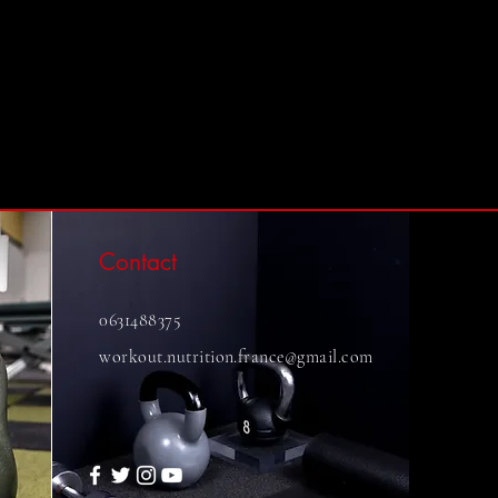
Contact
0631488375
workout.nutrition.france@gmail.com