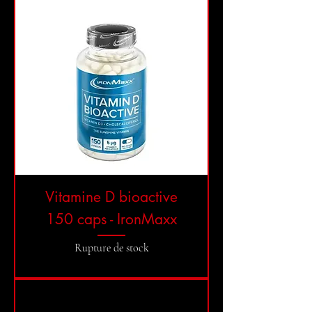
Vitamine D bioactive
150 caps - IronMaxx
Rupture de stock