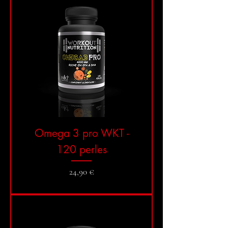
Omega 3 pro WKT -
120 perles
Prix
24,90 €