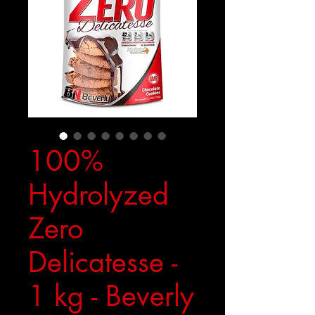
100%
Hydrolyzed
Zero
Delicatesse -
1 kg - Beverly