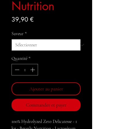
Nutrition
Prix
39,90 €
Saveur
*
Quantité
*
Ajouter au panier
Commander et payer
100% Hydrolyzed Zero Delicatesse - 1
kg - Beverly Nutrition - Lactosérum